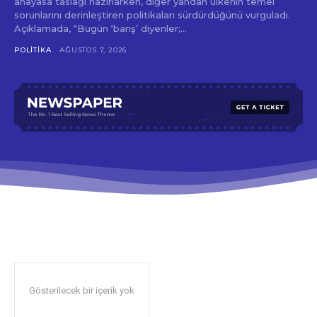
anayasa taslağı hazırlarken, diğer yandan ülkenin temel
sorunlarını derinleştiren politikaları sürdürdüğünü vurguladı.
Açıklamada, “Bugün ‘barış’ diyenler;...
POLITIKA
AĞUSTOS 7, 2026
Gösterilecek bir içerik yok