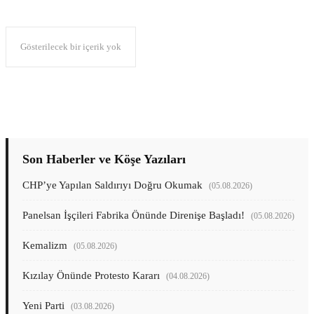
KÜLTÜR-SANAT
ŞUBAT 7, 2026
Gösterilecek bir içerik yok
Son Haberler ve Köşe Yazıları
CHP’ye Yapılan Saldırıyı Doğru Okumak
(05.08.2026)
Panelsan İşçileri Fabrika Önünde Direnişe Başladı!
(05.08.2026)
Kemalizm
(05.08.2026)
Kızılay Önünde Protesto Kararı
(04.08.2026)
Yeni Parti
(03.08.2026)