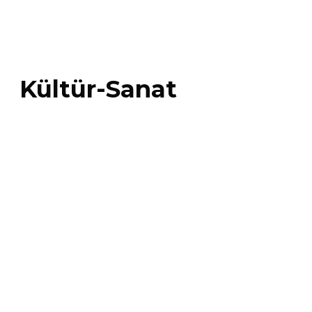
Kültür-Sanat
EKENEK’İN 10. SAYISI YAYINDA
Eğitim-İş Sendikası'nın kültür, sanat ve edebiyat dergisi Ekenek;