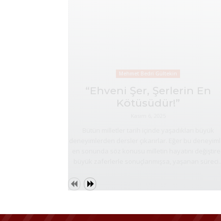
Mehmet Bedri Gültekin
“Ehveni Şer, Şerlerin En
Kötüsüdür!”
Kasım 6, 2025
Bütün milletler tarih içinde yaşadıkları büyük
deneyimlerden dersler çıkarırlar. Eğer bu deneyiml
en sonunda söz konusu milletin hayatını değiştir
büyük zaferlerle sonuçlanmışsa, yaşanan süreci..