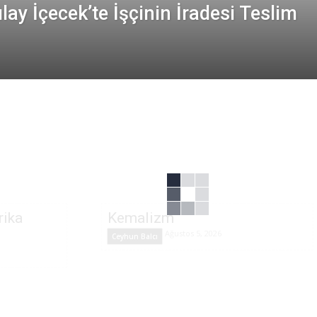
ılay İçecek’te İşçinin İradesi Teslim
rika
Kemalizm
Ağustos 5, 2026
Ceyhun Balcı