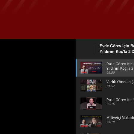
Evde Görev İçin Be
Yıldırım Koç'la 3 
Evde Görev İçin 
Yıldırım Koç'la 
02:30
Varlık Yönetim Ş
01:57
Evde Görev İçin 
02:16
Milliyetçi Mukad
08:19