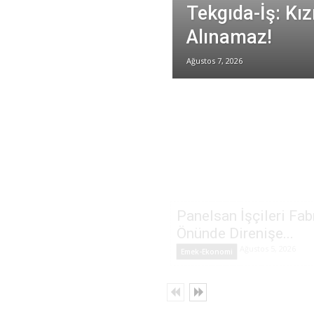
Tekgıda-İş: Kız
Alınamaz!
Ağustos 7, 2026
Panelsan İşçileri Fab
Önünde Direnişe...
Ağustos 5, 2026
Emek-Ekonomi