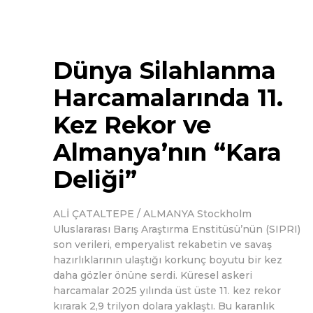
Dünya Silahlanma
Harcamalarında 11.
Kez Rekor ve
Almanya’nın “Kara
Deliği”
ALİ ÇATALTEPE / ALMANYA Stockholm
Uluslararası Barış Araştırma Enstitüsü’nün (SIPRI)
son verileri, emperyalist rekabetin ve savaş
hazırlıklarının ulaştığı korkunç boyutu bir kez
daha gözler önüne serdi. Küresel askeri
harcamalar 2025 yılında üst üste 11. kez rekor
kırarak 2,9 trilyon dolara yaklaştı. Bu karanlık