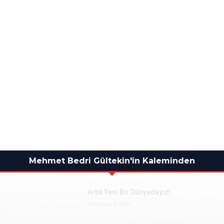
Mehmet Bedri Gültekin'in Kaleminden
Artık Yeni Bir Dünyadayız!
Temmuz 3, 2023