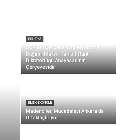
POLITIKA
SCP: Bu Çerçeve, Emperyalizme
Bağımlı Mafya-Tarikat-Rant
Diktatörlüğü Anayasasının
Çerçevesidir
EMEK-EKONOMI
Madenciler, Mücadeleyi Ankara’da
Ortaklaştırıyor