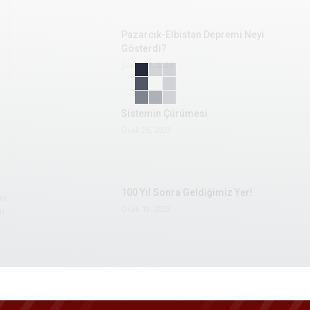
Pazarcık-Elbistan Depremi Neyi
Gösterdi?
Şubat 11, 2023
Sistemin Çürümesi
Ocak 26, 2023
100 Yıl Sonra Geldiğimiz Yer!
er
Ocak 19, 2023
en
.