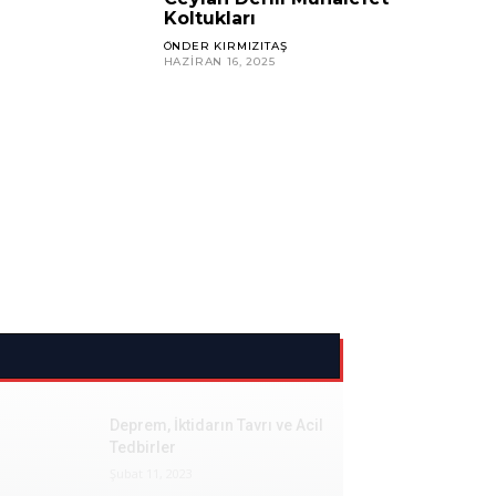
Koltukları
ÖNDER KIRMIZITAŞ
HAZIRAN 16, 2025
Deprem, İktidarın Tavrı ve Acil
Tedbirler
Şubat 11, 2023