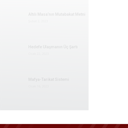
Altılı Masa’nın Mutabakat Metni
Şubat 2, 2023
Hedefe Ulaşmanın Üç Şartı
Ocak 22, 2023
Mafya-Tarikat Sistemi
Ocak 16, 2023