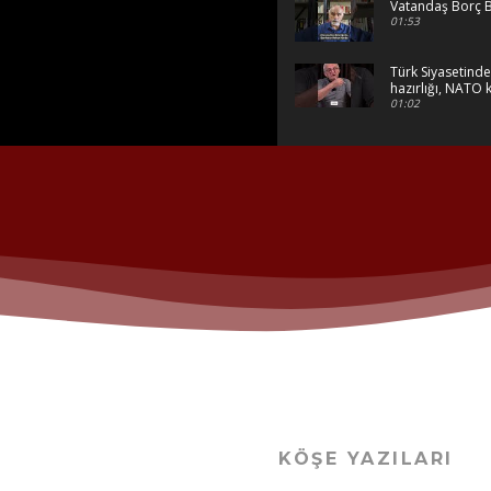
Vatandaş Borç B
01:53
Türk Siyasetinde 
hazırlığı, NATO 
01:02
KÖŞE YAZILARI