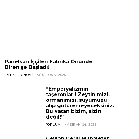
Panelsan İşçileri Fabrika Önünde
Direnişe Başladı!
EMEK-EKONOMI
AĞUSTOS 5, 2026
“Emperyalizmin
taşeronları! Zeytinimizi,
ormanımızı, suyumuzu
alıp götüremeyeceksiniz.
Bu vatan bizim, sizin
değil!”
TOPLUM
HAZIRAN 24, 2025
Ceylan Derili Muhalefet