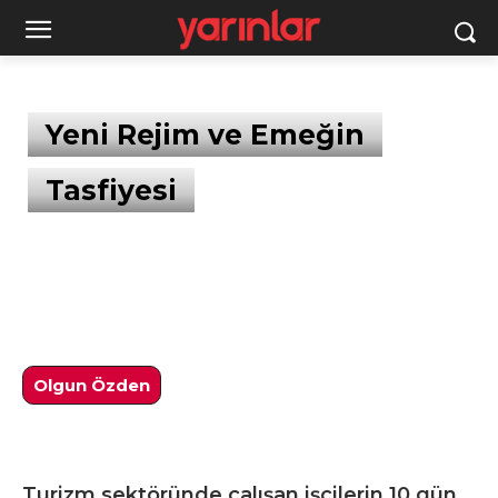
Yeni Rejim ve Emeğin
Tasfiyesi
Olgun Özden
Turizm sektöründe çalışan işçilerin 10 gün