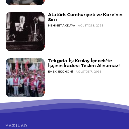
Atatürk Cumhuriyeti ve Kore’nin
Sırrı
MEHMET AKKAYA
AĞUSTOS 8, 2026
Tekgıda-İş: Kızılay İçecek’te
İşçinin İradesi Teslim Alınamaz!
EMEK-EKONOMI
AĞUSTOS 7, 2026
YAZILAR