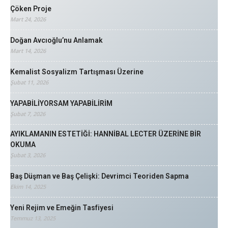
Çöken Proje
Mart 24, 2026
Doğan Avcıoğlu’nu Anlamak
Mart 14, 2026
Kemalist Sosyalizm Tartışması Üzerine
Şubat 11, 2026
YAPABİLİYORSAM YAPABİLİRİM
Şubat 7, 2026
AYIKLAMANIN ESTETİĞİ: HANNİBAL LECTER ÜZERİNE BİR
OKUMA
Şubat 3, 2026
Baş Düşman ve Baş Çelişki: Devrimci Teoriden Sapma
Ekim 14, 2025
Yeni Rejim ve Emeğin Tasfiyesi
Temmuz 13, 2025