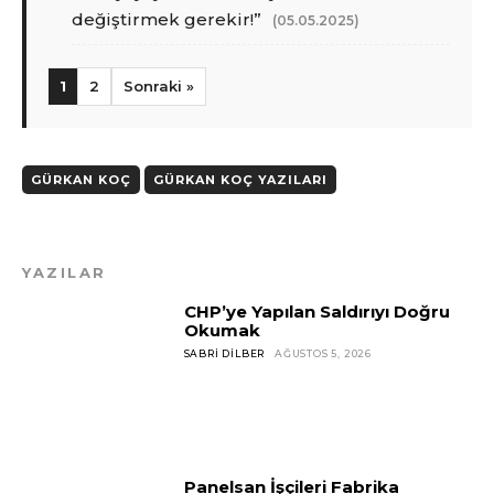
değiştirmek gerekir!”
(05.05.2025)
1
2
Sonraki »
GÜRKAN KOÇ
GÜRKAN KOÇ YAZILARI
YAZILAR
CHP’ye Yapılan Saldırıyı Doğru
Okumak
SABRI DILBER
AĞUSTOS 5, 2026
Panelsan İşçileri Fabrika