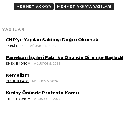
MEHMET AKKAYA
MEHMET AKKAYA YAZILARI
YAZILAR
CHP’ye Yapılan Saldırıyı Doğru Okumak
SABRI DILBER
AĞUSTOS 5, 2026
Panelsan İşçileri Fabrika Önünde Direnişe Başladı!
EMEK-EKONOMI
AĞUSTOS 5, 2026
Kemalizm
CEYHUN BALCI
AĞUSTOS 5, 2026
Kızılay Önünde Protesto Kararı
EMEK-EKONOMI
AĞUSTOS 4, 2026
YAZILAR