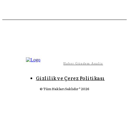
CHP’ye Yapılan Saldırıyı Doğru Okumak
SABRI DILBER
AĞUSTOS 5, 2026
Panelsan İşçileri Fabrika Önünde Direnişe Başladı!
EMEK-EKONOMI
AĞUSTOS 5, 2026
Kemalizm
CEYHUN BALCI
AĞUSTOS 5, 2026
Haber Gündem Analiz
Gizlilik ve Çerez Politikası
© Tüm Hakları Saklıdır * 2026