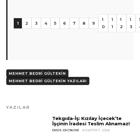
1
1
1
1
1
2
3
4
5
6
7
8
9
0
1
2
3
MEHMET BEDRI GÜLTEKIN
MEHMET BEDRI GÜLTEKIN YAZILARI
YAZILAR
Tekgıda-İş: Kızılay İçecek’te
İşçinin İradesi Teslim Alınamaz!
EMEK-EKONOMI
AĞUSTOS 7, 2026