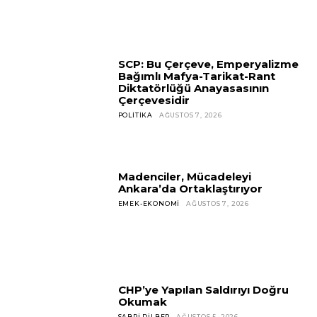
SCP: Bu Çerçeve, Emperyalizme
Bağımlı Mafya-Tarikat-Rant
Diktatörlüğü Anayasasının
Çerçevesidir
POLITIKA
AĞUSTOS 7, 2026
Madenciler, Mücadeleyi
Ankara’da Ortaklaştırıyor
EMEK-EKONOMI
AĞUSTOS 7, 2026
CHP’ye Yapılan Saldırıyı Doğru
Okumak
SABRI DILBER
AĞUSTOS 5, 2026