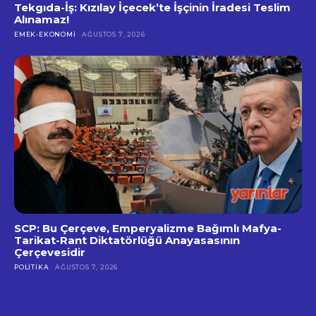
Tekgıda-İş: Kızılay İçecek’te İşçinin İradesi Teslim
Alınamaz!
EMEK-EKONOMI
AĞUSTOS 7, 2026
SCP: Bu Çerçeve, Emperyalizme Bağımlı Mafya-
Tarikat-Rant Diktatörlüğü Anayasasının
Çerçevesidir
POLITIKA
AĞUSTOS 7, 2026