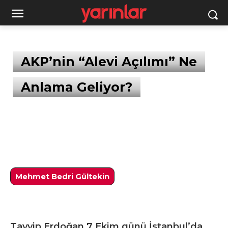
AKP’nin “Alevi Açılımı” Ne
Anlama Geliyor?
Mehmet Bedri Gültekin
Tayyip Erdoğan 7 Ekim günü İstanbul’da