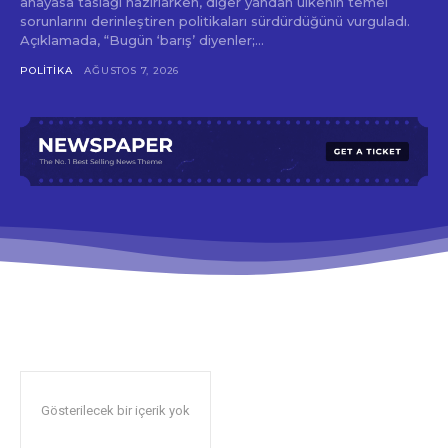
anayasa taslağı hazırlarken, diğer yandan ülkenin temel
sorunlarını derinleştiren politikaları sürdürdüğünü vurguladı.
Açıklamada, “Bugün ‘barış’ diyenler;...
POLITIKA
AĞUSTOS 7, 2026
Gösterilecek bir içerik yok