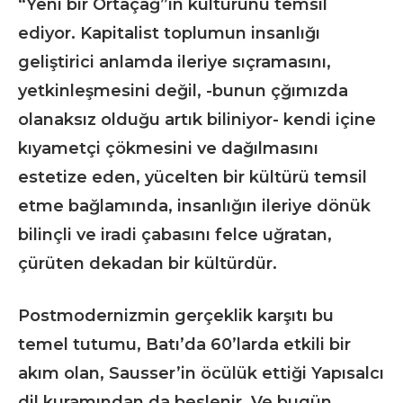
“Yeni bir Ortaçağ”ın kültürünü temsil
ediyor. Kapitalist toplumun insanlığı
geliştirici anlamda ileriye sıçramasını,
yetkinleşmesini değil, -bunun çğımızda
olanaksız olduğu artık biliniyor- kendi içine
kıyametçi çökmesini ve dağılmasını
estetize eden, yücelten bir kültürü temsil
etme bağlamında, insanlığın ileriye dönük
bilinçli ve iradi çabasını felce uğratan,
çürüten dekadan bir kültürdür.
Postmodernizmin gerçeklik karşıtı bu
temel tutumu, Batı’da 60’larda etkili bir
akım olan, Sausser’in öcülük ettiği Yapısalcı
dil kuramından da beslenir. Ve bugün