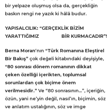
bir yelpaze oluşmuş olsa da, gerçekliğin
baskın rengi ne yazık ki hâlâ budur.
YAPISALCILIK: “GERÇEKLİK BİZİM
YARATTIĞIMIZ BİR KURMACADIR”!
Berna Moran
‘nın
“Türk Romanına Eleştirel
Bir Bakış”
çok değeli kitabındaki deyişiyle,
“80 sonrası dönem romanının dikkat
çeken özelliği içerikten, toplumsal
sorunlardan çok biçime önem
verilmesidir.”
Ve “80 sonrasının…”, içeriğin,
özün, yani ne’yin değil, nasıl’ın, biçimin, söz
ve anlatım ustalığının, söz ve imge