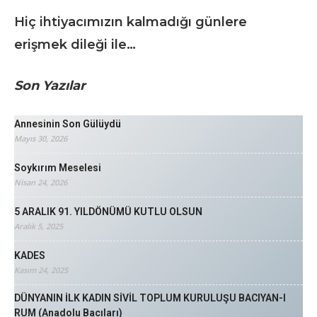
Hiç ihtiyacımızın kalmadığı günlere
erişmek dileği ile…
Son Yazılar
Annesinin Son Gülüydü
Mayıs 30, 2026
Soykırım Meselesi
Nisan 24, 2026
5 ARALIK 91. YILDÖNÜMÜ KUTLU OLSUN
Aralık 5, 2025
KADES
Kasım 24, 2025
DÜNYANIN İLK KADIN SİVİL TOPLUM KURULUŞU BACIYAN-I
RUM (Anadolu Bacıları)