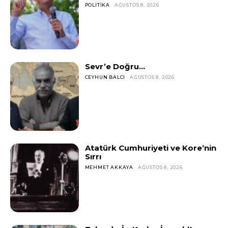
POLITIKA
AĞUSTOS 8, 2026
Sevr’e Doğru…
CEYHUN BALCI
AĞUSTOS 8, 2026
Atatürk Cumhuriyeti ve Kore’nin
Sırrı
MEHMET AKKAYA
AĞUSTOS 8, 2026