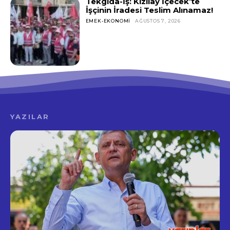
Tekgıda-İş: Kızılay İçecek’te
İşçinin İradesi Teslim Alınamaz!
EMEK-EKONOMI
AĞUSTOS 7, 2026
YAZILAR