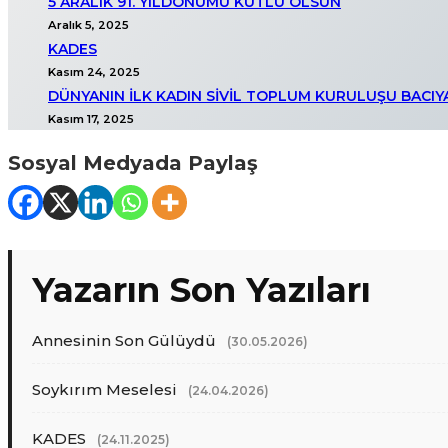
5 ARALIK 91. YILDÖNÜMÜ KUTLU OLSUN
Aralık 5, 2025
KADES
Kasım 24, 2025
DÜNYANIN İLK KADIN SİVİL TOPLUM KURULUŞU BACIYAN
Kasım 17, 2025
Sosyal Medyada Paylaş
Yazarın Son Yazıları
Annesinin Son Gülüydü
(30.05.2026)
Soykırım Meselesi
(24.04.2026)
KADES
(24.11.2025)