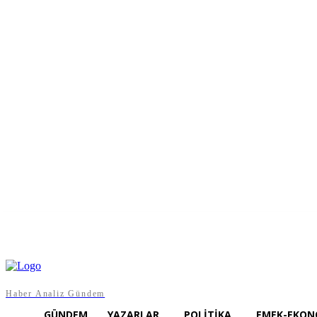
Cuma, Ağustos 7, 2026
Haber Analiz Gündem
GÜNDEM
YAZARLAR
POLITIKA
EMEK-EKON