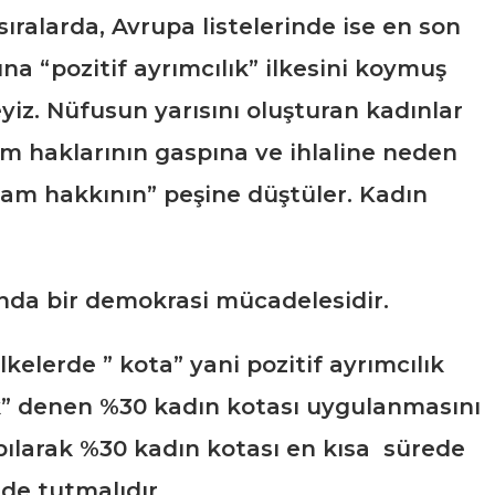
ralarda, Avrupa listelerinde ise en son
na “pozitif ayrımcılık” ilkesini koymuş
yiz. Nüfusun yarısını oluşturan kadınlar
tüm haklarının gaspına ve ihlaline neden
aşam hakkının” peşine düştüler. Kadın
slında bir demokrasi mücadelesidir.
elerde ” kota” yani pozitif ayrımcılık
şik” denen %30 kadın kotası uygulanmasını
pılarak %30 kadın kotası en kısa sürede
de tutmalıdır.