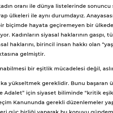
ın oranı ile dünya listelerinde sonuncu sı
ap ülkeleri ile aynı durumdayız. Anayasası
bir biçimde hayata geçiremeyen bir ülkede
yor. Kadınların siyasal haklarının gaspı, 
l haklarını, birincil insan hakkı olan “y
oktasına gelmiştir.
anabilmesi bir eşitlik mücadelesi değil, a
ka yükseltmek gereklidir. Bunu başaran ülk
e Adalet” için siyaset biliminde “kritik e
e Seçim Kanununda gerekli düzenlemeler ya
leri güç birliği yaparak bu konuyu gündem