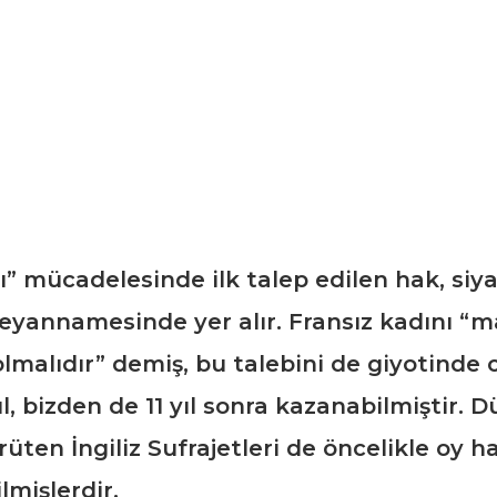
” mücadelesinde ilk talep edilen hak, siya
 Beyannamesinde yer alır. Fransız kadını “
malıdır” demiş, bu talebini de giyotinde 
, bizden de 11 yıl sonra kazanabilmiştir. D
ten İngiliz Sufrajetleri de öncelikle oy ha
ilmişlerdir.