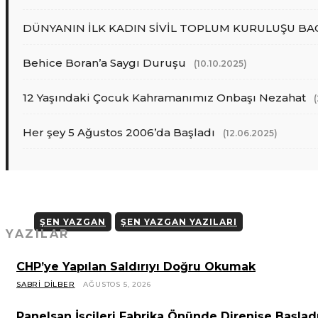
DÜNYANIN İLK KADIN SİVİL TOPLUM KURULUŞU BACIY
Behice Boran’a Saygı Duruşu
(10.10.2025)
12 Yaşındaki Çocuk Kahramanımız Onbaşı Nezahat
Her şey 5 Ağustos 2006’da Başladı
(12.06.2025)
ŞEN YAZGAN
ŞEN YAZGAN YAZILARI
YAZILAR
CHP’ye Yapılan Saldırıyı Doğru Okumak
SABRI DILBER
AĞUSTOS 5, 2026
Panelsan İşçileri Fabrika Önünde Direnişe Başladı