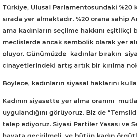
Türkiye, Ulusal Parlamentosundaki %20 kad
sırada yer almaktadır. %20 orana sahip Ar
ama kadınların seçilme hakkını eşitlikçi 
meclislerde ancak sembolik olarak yer alı
oluyor. Günümüzde kadınlar bırakın siyasa
cinayetlerindeki artış artık bir kırılma n
Böylece, kadınların siyasal haklarını kull
Kadının siyasette yer alma oranını mutla
uygulandığını görüyoruz. Biz de “Temsild
talep ediyoruz. Siyasi Partiler Yasası v
hayata geçirilmeli ve bütün kadın örgüt