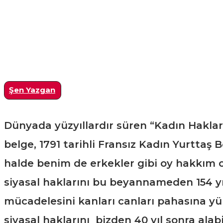
Şen Yazgan
Dünyada yüzyıllardır süren “Kadın Hakları
belge, 1791 tarihli Fransız Kadın Yurttaş
halde benim de erkekler gibi oy hakkım ol
siyasal haklarını bu beyannameden 154 yıl
mücadelesini kanları canları pahasına yürü
siyasal haklarını bizden 40 yıl sonra alab