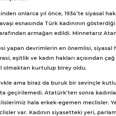
nden onlarca yıl önce, 1934’te siyasal hak
Savaşı esnasında Türk kadınının gösterdiği
tarafından armağan edildi. Minnetarız Ata
i yapan devrimlerin en önemlisi, siyasal h
si, eşitlik ve kadın hakları açısından çağ
ul olmaktan kurtulup birey oldu.
 şevkle ama biraz da buruk bir sevinçle kut
a geçirilemedi. Atatürk’ten sonra kadınlar
lislerimiz hala erkek-egemen meclisler. 
sler var. Kadının siyasetteki yeri, parlame