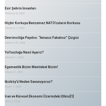
Esir Şehrin İnsanları
Temmuz 8, 2026
Hiçbir Korkuya Benzemez NATO’cuların Korkusu
Temmuz 1, 2026
Devrimciliğe Paydos: “Amasız Fakatsız” Çizgisi
Haziran 20, 2026
Yol’suzluğu Nasıl Aşarız?
Haziran 1, 2026
Egemenlik Bizim Memleket Bizim!
Nisan 21, 2026
İkizköy’ü Neden Savunuyoruz?
Nisan 7, 2026
İran ve Küresel Ekonomi Üzerindeki Etkisi[1]
Mart 2, 2026