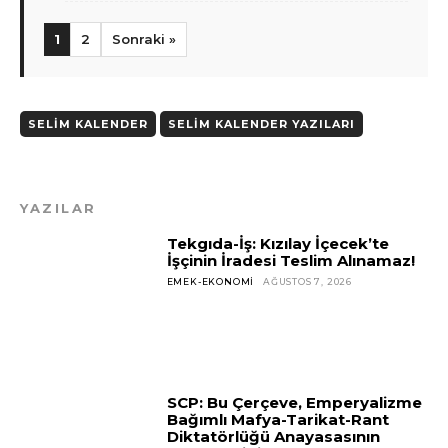
1
2
Sonraki »
SELIM KALENDER
SELIM KALENDER YAZILARI
YAZILAR
Tekgıda-İş: Kızılay İçecek’te
İşçinin İradesi Teslim Alınamaz!
EMEK-EKONOMI
AĞUSTOS 7, 2026
SCP: Bu Çerçeve, Emperyalizme
Bağımlı Mafya-Tarikat-Rant
Diktatörlüğü Anayasasının