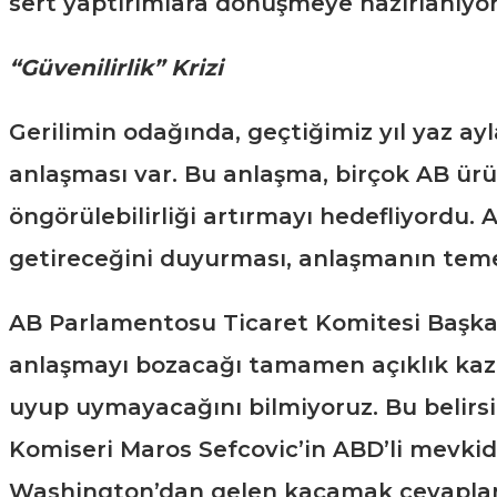
sert yaptırımlara dönüşmeye hazırlanıyor
“Güvenilirlik” Krizi
Gerilimin odağında, geçtiğimiz yıl yaz ay
anlaşması var. Bu anlaşma, birçok AB ürün
öngörülebilirliği artırmayı hedefliyordu.
getireceğini duyurması, anlaşmanın temel
AB Parlamentosu Ticaret Komitesi Başkan
anlaşmayı bozacağı tamamen açıklık kazan
uyup uymayacağını bilmiyoruz. Bu belirsi
Komiseri Maros Sefcovic’in ABD’li mevki
Washington’dan gelen kaçamak cevaplar, 