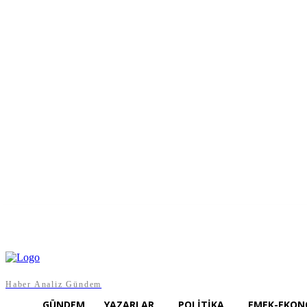
Perşembe, Ağustos 6, 2026
Haber Analiz Gündem
GÜNDEM
YAZARLAR
POLITIKA
EMEK-EKON