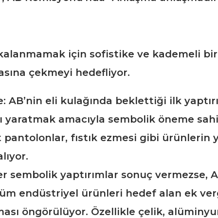
kalanmamak için sofistike ve kademeli bir “o
sına çekmeyi hedefliyor.
 AB’nin eli kulağında beklettiği ilk yaptı
kı yaratmak amacıyla sembolik öneme sahi
antolonlar, fıstık ezmesi gibi ürünlerin ya
lıyor.
er sembolik yaptırımlar sonuç vermezse, A
m endüstriyel ürünleri hedef alan ek verg
ası öngörülüyor. Özellikle çelik, alüminyum