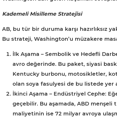
Kademeli Misilleme Stratejisi
AB, bu tür bir duruma karşı hazırlıksız ya
Bu strateji, Washington’u müzakere masa
İlk Aşama – Sembolik ve Hedefli Darbe:
avro değerinde. Bu paket, siyasi bas
Kentucky burbonu, motosikletler, kot p
olan soya fasulyesi de bu listede yer a
İkinci Aşama – Endüstriyel Cephe: Eğ
geçebilir. Bu aşamada, ABD menşeli tü
maliyetinin ise 72 milyar avroya ulaşm