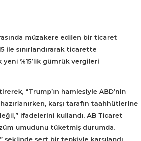
ırasında müzakere edilen bir ticaret
ile sınırlandırarak ticarette
 yeni %15’lik gümrük vergileri
tirerek, “Trump’ın hamlesiyle ABD’nin
zırlanırken, karşı tarafın taahhütlerine
l,” ifadelerini kullandı. AB Ticaret
ir çözüm umudunu tüketmiş durumda.
klinde sert bir tepkiyle karşılandı.