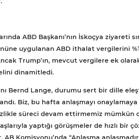
.
larında ABD Başkanı’nın İskoçya ziyareti s
üne uygulanan ABD ithalat vergilerini %15 
 Ancak Trump’ın, mevcut vergilere ek olarak
ini dinamitledi.
ı Bernd Lange, durumu sert bir dille eleş
dı. Biz, bu hafta anlaşmayı onaylamaya ha
zlikle süreci devam ettirmemiz mümkün deği
daşlarıyla yaptığı görüşmeler de hızlı b
AB Komisyonu’nda “Anlaşma anlaşmadır” şe