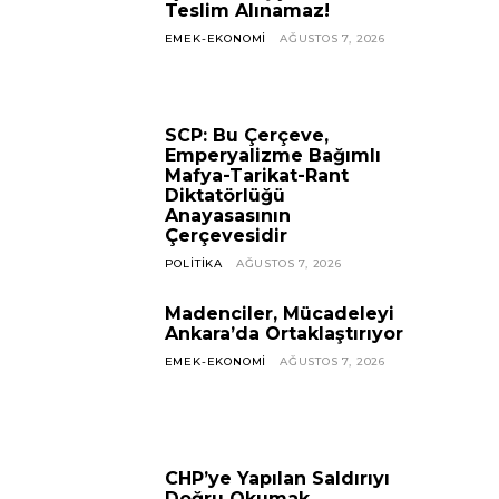
Teslim Alınamaz!
EMEK-EKONOMI
AĞUSTOS 7, 2026
SCP: Bu Çerçeve,
Emperyalizme Bağımlı
Mafya-Tarikat-Rant
Diktatörlüğü
Anayasasının
Çerçevesidir
POLITIKA
AĞUSTOS 7, 2026
Madenciler, Mücadeleyi
Ankara’da Ortaklaştırıyor
EMEK-EKONOMI
AĞUSTOS 7, 2026
CHP’ye Yapılan Saldırıyı
Doğru Okumak