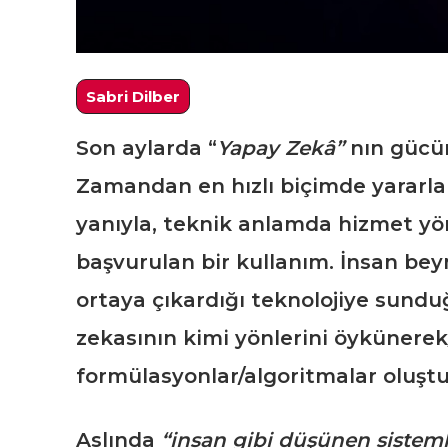
Sabri Dilber
Son aylarda “
Yapay Zekâ”
nın gücüne
Zamandan en hızlı biçimde yararla
yanıyla, teknik anlamda hizmet yö
başvurulan bir kullanım. İnsan beyn
ortaya çıkardığı teknolojiye sunduğu
zekasının kimi yönlerini öykünerek
formülasyonlar/algoritmalar oluştu
Aslında
“insan gibi düşünen sisteml