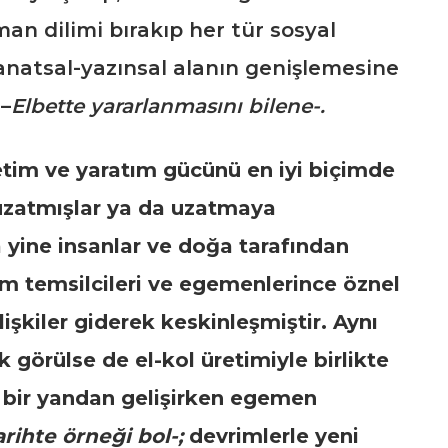
an dilimi bırakıp her tür sosyal
sanatsal-yazınsal alanın genişlemesine
 –
Elbette yararlanmasını bilene-.
etim ve yaratım gücünü en iyi biçimde
 uzatmışlar ya da uzatmaya
a yine insanlar ve doğa tarafından
em temsilcileri ve egemenlerince öznel
lişkiler giderek keskinleşmiştir. Aynı
 görülse de el-kol üretimiyle birlikte
ğı bir yandan gelişirken egemen
arihte
örneği bol-;
devrimlerle yeni