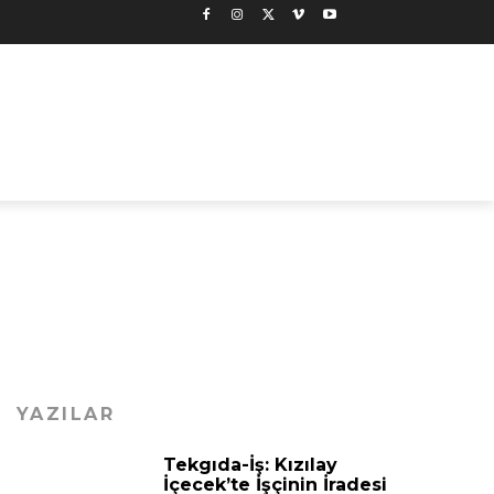
YAZILAR
Tekgıda-İş: Kızılay
İçecek’te İşçinin İradesi