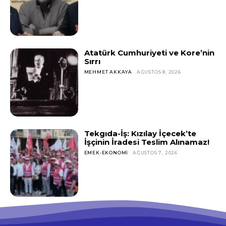
Atatürk Cumhuriyeti ve Kore’nin
Sırrı
MEHMET AKKAYA
AĞUSTOS 8, 2026
Tekgıda-İş: Kızılay İçecek’te
İşçinin İradesi Teslim Alınamaz!
EMEK-EKONOMI
AĞUSTOS 7, 2026