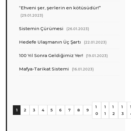
“Ehveni şer, şerlerin en kötüsüdür!”
(29.01.2023)
Sistemin Çürümesi
(26.01.2023)
Hedefe Ulaşmanın Üç Şartı
(22.01.2023)
100 Yıl Sonra Geldiğimiz Yer!
(19.01.2023)
Mafya-Tarikat Sistemi
(16.01.2023)
1
1
1
1
1
2
3
4
5
6
7
8
9
0
1
2
3