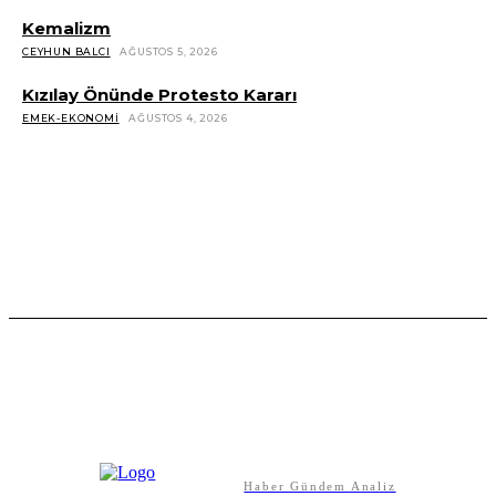
Kemalizm
CEYHUN BALCI
AĞUSTOS 5, 2026
Kızılay Önünde Protesto Kararı
EMEK-EKONOMI
AĞUSTOS 4, 2026
YAZILAR
CHP’ye Yapılan Saldırıyı Doğru Okumak
SABRI DILBER
AĞUSTOS 5, 2026
Panelsan İşçileri Fabrika Önünde Direnişe Başladı!
EMEK-EKONOMI
AĞUSTOS 5, 2026
Kemalizm
CEYHUN BALCI
AĞUSTOS 5, 2026
Haber Gündem Analiz