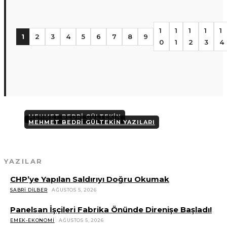
1
1
1
1
1
1
2
3
4
5
6
7
8
9
0
1
2
3
4
MEHMET BEDRI GÜLTEKIN
MEHMET BEDRI GÜLTEKIN YAZILARI
YAZILAR
CHP’ye Yapılan Saldırıyı Doğru Okumak
SABRI DILBER
AĞUSTOS 5, 2026
Panelsan İşçileri Fabrika Önünde Direnişe Başladı!
EMEK-EKONOMI
AĞUSTOS 5, 2026