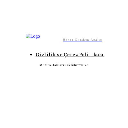
Panelsan İşçileri Fabrika Önünde Direnişe Başladı!
EMEK-EKONOMI
AĞUSTOS 5, 2026
Kemalizm
CEYHUN BALCI
AĞUSTOS 5, 2026
Haber Gündem Analiz
Gizlilik ve Çerez Politikası
© Tüm Hakları Saklıdır * 2026