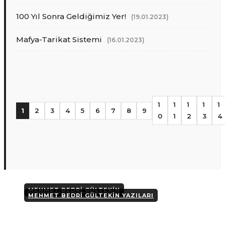
100 Yıl Sonra Geldiğimiz Yer!
(19.01.2023)
Mafya-Tarikat Sistemi
(16.01.2023)
1
1
1
1
1
1
2
3
4
5
6
7
8
9
0
1
2
3
4
MEHMET BEDRI GÜLTEKIN
MEHMET BEDRI GÜLTEKIN YAZILARI