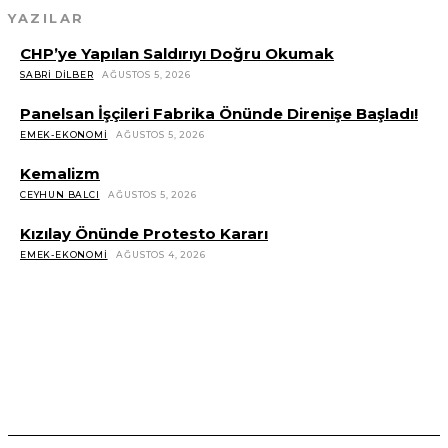
YAZILAR
CHP’ye Yapılan Saldırıyı Doğru Okumak
SABRI DILBER
AĞUSTOS 5, 2026
Panelsan İşçileri Fabrika Önünde Direnişe Başladı!
EMEK-EKONOMI
AĞUSTOS 5, 2026
Kemalizm
CEYHUN BALCI
AĞUSTOS 5, 2026
Kızılay Önünde Protesto Kararı
EMEK-EKONOMI
AĞUSTOS 4, 2026
YAZILAR
CHP’ye Yapılan Saldırıyı Doğru Okumak
SABRI DILBER
AĞUSTOS 5, 2026