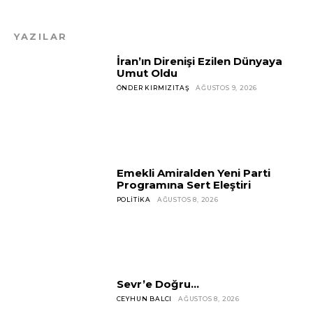
YAZILAR
İran’ın Direnişi Ezilen Dünyaya
Umut Oldu
ÖNDER KIRMIZITAŞ
AĞUSTOS 9, 2026
Emekli Amiralden Yeni Parti
Programına Sert Eleştiri
POLITIKA
AĞUSTOS 8, 2026
Sevr’e Doğru…
CEYHUN BALCI
AĞUSTOS 8, 2026