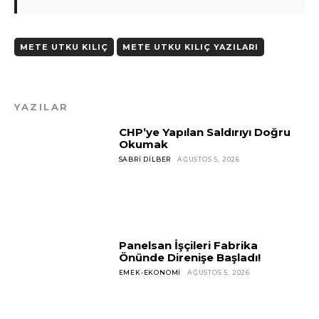
METE UTKU KILIÇ
METE UTKU KILIÇ YAZILARI
YAZILAR
CHP’ye Yapılan Saldırıyı Doğru
Okumak
SABRI DILBER
AĞUSTOS 5, 2026
Panelsan İşçileri Fabrika
Önünde Direnişe Başladı!
EMEK-EKONOMI
AĞUSTOS 5, 2026