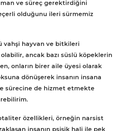
zaman ve süreç gerektirdiğini
geçerli olduğunu ileri sürmemiz
vahşi hayvan ve bitkileri
olabilir, ancak bazı süslü köpeklerin
n, onların birer aile üyesi olarak
ksuna dönüşerek insanın insana
me sürecine de hizmet etmekte
rebilirim.
liter özellikleri, örneğin narsist
klaşan insanın psişik hali ile pek