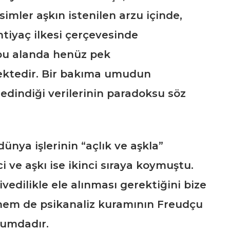
imler aşkın istenilen arzu içinde,
htiyaç ilkesi çerçevesinde
bu alanda henüz pek
ektedir. Bir bakıma umudun
edindiği verilerinin paradoksu söz
 dünya işlerinin “açlık ve aşkla”
i ve aşkı ise ikinci sıraya koymuştu.
vedilikle ele alınması gerektiğini bize
 hem de psikanaliz kuramının Freudçu
numdadır.