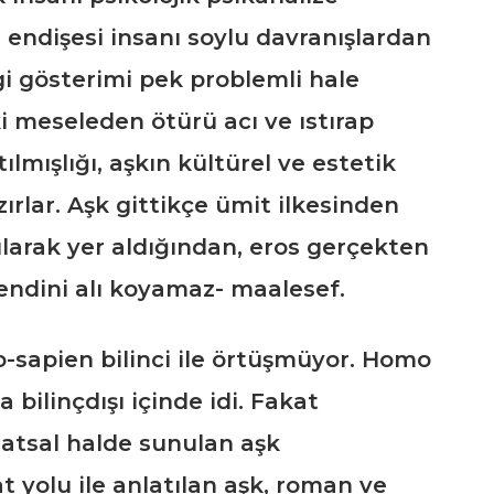
n endişesi insanı soylu davranışlardan
gi gösterimi pek problemli hale
ki meseleden ötürü acı ve ıstırap
lmışlığı, aşkın kültürel ve estetik
rlar. Aşk gittikçe ümit ilkesinden
kularak yer aldığından, eros gerçekten
dini alı koyamaz- maalesef.
o-sapien bilinci ile örtüşmüyor. Homo
bilinçdışı içinde idi. Fakat
natsal halde sunulan aşk
t yolu ile anlatılan aşk, roman ve