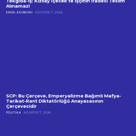
Tekgıda-İş: Kızılay İçecek’te İşçinin İradesi Teslim
Alınamaz!
EMEK-EKONOMI
AĞUSTOS 7, 2026
SCP: Bu Çerçeve, Emperyalizme Bağımlı Mafya-
Tarikat-Rant Diktatörlüğü Anayasasının
Çerçevesidir
POLITIKA
AĞUSTOS 7, 2026