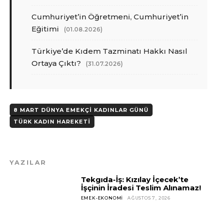
Cumhuriyet’in Öğretmeni, Cumhuriyet’in
Eğitimi
(01.08.2026)
Türkiye’de Kıdem Tazminatı Hakkı Nasıl
Ortaya Çıktı?
(31.07.2026)
8 MART DÜNYA EMEKÇI KADINLAR GÜNÜ
TÜRK KADIN HAREKETI
YAZILAR
Tekgıda-İş: Kızılay İçecek’te
İşçinin İradesi Teslim Alınamaz!
EMEK-EKONOMI
AĞUSTOS 7, 2026