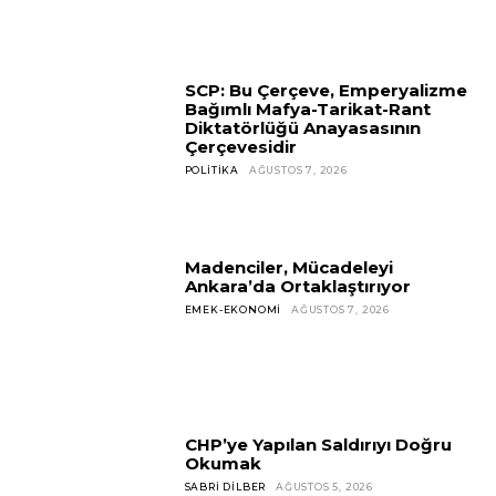
SCP: Bu Çerçeve, Emperyalizme
Bağımlı Mafya-Tarikat-Rant
Diktatörlüğü Anayasasının
Çerçevesidir
POLITIKA
AĞUSTOS 7, 2026
Madenciler, Mücadeleyi
Ankara’da Ortaklaştırıyor
EMEK-EKONOMI
AĞUSTOS 7, 2026
CHP’ye Yapılan Saldırıyı Doğru
Okumak
SABRI DILBER
AĞUSTOS 5, 2026