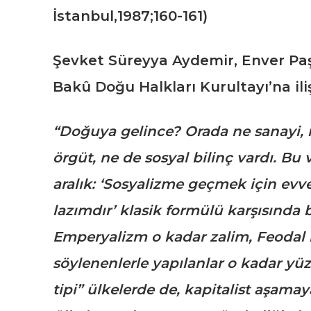
İstanbul,1987;160-161)
Şevket Süreyya Aydemir, Enver Paş
Bakû Doğu Halkları Kurultayı’na ili
“Doğuya gelince? Orada ne sanayi, ne
örgüt, ne de sosyal bilinç vardı. Bu 
aralık: ‘Sosyalizme geçmek için evv
lazımdır’ klasik formülü karşısında
Emperyalizm o kadar zalim, Feodal 
söylenenlerle yapılanlar o kadar yüz
tipi” ülkelerde de, kapitalist aşam