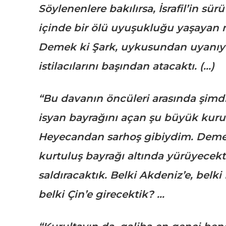
Söylenenlere bakılırsa, İsrafil’in sürü 
içinde bir ölü uyuşukluğu yaşayan mil
Demek ki Şark, uykusundan uyanıyord
istilacılarını başından atacaktı. (…)
“Bu davanın öncüleri arasında şimdi
isyan bayrağını açan şu büyük kuru
Heyecandan sarhoş gibiydim. Demek, 
kurtuluş bayrağı altında yürüyecekti
saldıracaktık. Belki Akdeniz’e, belki 
belki Çin’e girecektik? …