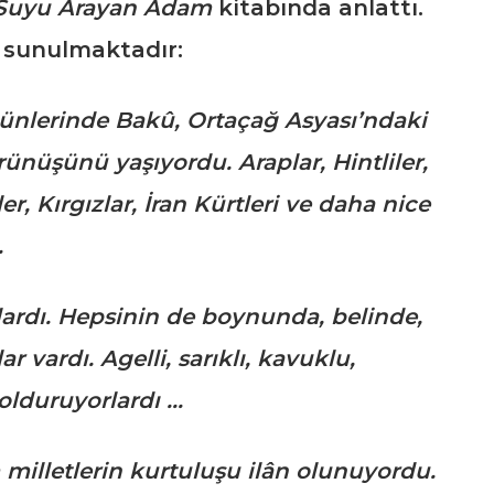
Suyu Arayan Adam
kitabında anlattı.
 sunulmaktadır:
günlerinde Bakû, Ortaçağ Asyası’ndaki
rünüşünü yaşıyordu. Araplar, Hintliler,
er, Kırgızlar, İran Kürtleri ve daha nice
…
rlardı. Hepsinin de boynunda, belinde,
r vardı. Agelli, sarıklı, kavuklu,
dolduruyorlardı …
 milletlerin kurtuluşu ilân olunuyordu.