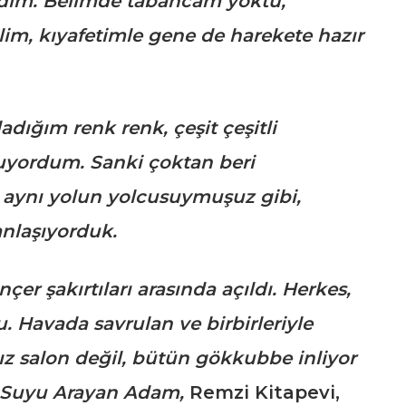
ndim. Belimde tabancam yoktu,
im, kıyafetimle gene de harekete hazır
ladığım renk renk, çeşit çeşitli
şuyordum. Sanki çoktan beri
i aynı yolun yolcusuymuşuz gibi,
anlaşıyorduk.
ançer şakırtıları arasında açıldı. Herkes,
u. Havada savrulan ve birbirleriyle
lnız salon değil, bütün gökkubbe inliyor
 Suyu Arayan Adam,
Remzi Kitapevi,