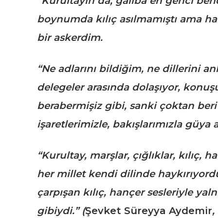
“Kurultayın da, galiba en genci be
boynumda kılıç asılmamıştı ama hal
bir askerdim.
“Ne adlarını bildiğim, ne dillerini an
delegeler arasında dolaşıyor, konu
berabermişiz gibi, sanki çoktan ber
işaretlerimizle, bakışlarımızla güya 
“Kurultay, marşlar, çığlıklar, kılıç, h
her millet kendi dilinde haykırıyord
çarpışan kılıç, hançer sesleriyle ya
gibiydi.” (
Şevket Süreyya Aydemir
,