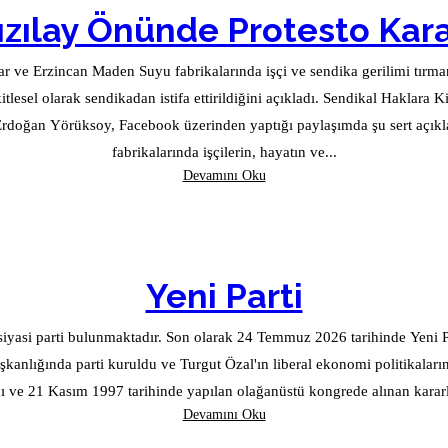
ızılay Önünde Protesto Kara
 ve Erzincan Maden Suyu fabrikalarında işçi ve sendika gerilimi tırmanı
kladı. Sendikal Haklara Kirli Müdahale Uygulanan yöntemleri "kirli bir baskı ve oyun" olarak
 Erdoğan Yörüksoy, Facebook üzerinden yaptığı paylaşımda şu sert aç
fabrikalarında işçilerin, hayatın ve...
Devamını Oku
Yeni Parti
iyasi parti bulunmaktadır. Son olarak 24 Temmuz 2026 tarihinde Yeni Par
şkanlığında parti kuruldu ve Turgut Özal'ın liberal ekonomi politikalar
 ve 21 Kasım 1997 tarihinde yapılan olağanüstü kongrede alınan kararla
Devamını Oku