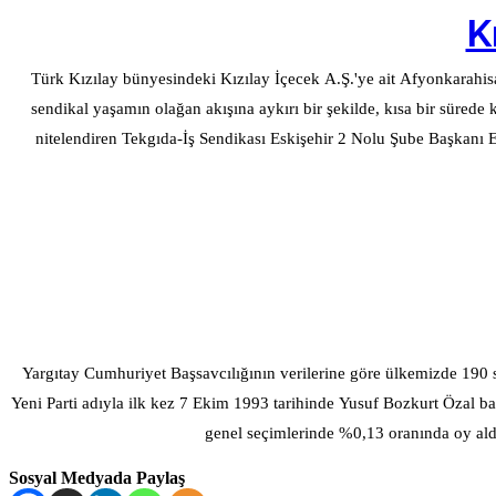
K
Türk Kızılay bünyesindeki Kızılay İçecek A.Ş.'ye ait Afyonkarahisar
sendikal yaşamın olağan akışına aykırı bir şekilde, kısa bir sürede kitlesel olarak sendikadan istifa ettirildiğini açı
nitelendiren Tekgıda-İş Sendikası Eskişehir 2 Nolu Şube Başkanı
Yargıtay Cumhuriyet Başsavcılığının verilerine göre ülkemizde 190 s
Yeni Parti adıyla ilk kez 7 Ekim 1993 tarihinde Yusuf Bozkurt Özal ba
genel seçimlerinde %0,13 oranında oy aldı
Sosyal Medyada Paylaş