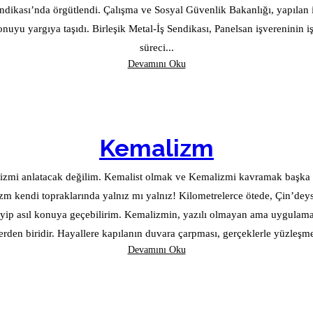
ndikası’nda örgütlendi. Çalışma ve Sosyal Güvenlik Bakanlığı, yapılan i
konuyu yargıya taşıdı. Birleşik Metal-İş Sendikası, Panelsan işvereninin 
süreci...
Devamını Oku
Kemalizm
la belirlenmiş ilkeleri var. Örneğin GERÇEKÇİLİK. Kemalizmi
erden biridir. Hayallere kapılanın duvara çarpması, gerçeklerle yüzleşme
Devamını Oku