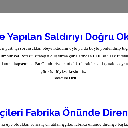
e Yapılan Saldırıyı Doğru 
r parti içi sorunsaldan öteye iktidarın öyle ya da böyle yönlendirip biçi
“Cumhuriyet Rotası” stratejisi oluşturma çabalarından CHP’yi uzak tutmak;
nda yol almasını sağlayacak bir adım olacaktır,
çünkü. Böylesi kesin bir...
Devamını Oku
çileri Fabrika Önünde Diren
a üye olduktan sonra işten atılan işçiler, fabrika önünde direnişe başladı