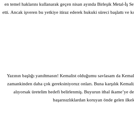
en temel haklarını kullanarak geçen nisan ayında Birleşik Metal-İş Se
etti. Ancak işveren bu yetkiye itiraz ederek hukuki süreci başlattı ve 
Yazının başlığı yanıltmasın! Kemalist olduğumu savlasam da Kemalizmi anlatacak değilim. Kemalist olmak ve Kemalizmi kavramak başka anlatmak başka şeyler. Altı ok Kemalizmi anlatan ilkeler. Bugün her
zamankinden daha çok gereksiniyoruz onları. Buna karşılık Kemalizm kendi topraklarında yalnız mı yalnız! Kilometrelerce ötede, Çin’deyse Kemalizm uygulamada. Son beşinci beş yıllık planda dışarıdan ne
alıyorsak üretelim hedefi belirlenmiş. Buyurun ithal ikame’ye deyip asıl konuya geçebilirim. Kemalizmin, yazılı olmayan ama uygulamay
başarısızlıklardan koruyan önde gelen ilkel