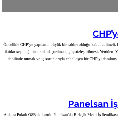
CHP’y
Öncelikle CHP’ye yapılanın büyük bir saldırı olduğu kabul edilmeli. Bi
iktidar seçeneğinin sıradanlaştırılması, güçsüzleştirilmesi. Yeniden 
dahilinde tutmak ve iç sorunlarıyla cebelleşen bir CHP’yi daralmış alanına hapsetmek. Bu Cumhuriyetle nitelik olarak hesaplaşmak isteyen iktidarın önemli ora
Panelsan İş
Ankara Polatlı OSB'de kurulu Panelsan'da Birleşik Metal-İş Sendikası'n