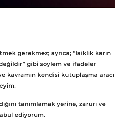
mek gerekmez; ayrıca; “laiklik karın
değildir” gibi söylem ve ifadeler
ı ve kavramın kendisi kutuplaşma aracı
teyim.
dığını tanımlamak yerine, zaruri ve
kabul ediyorum.