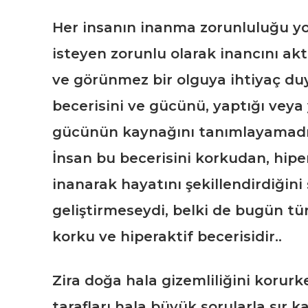
Her insanın inanma zorunluluğu y
isteyen zorunlu olarak inancını ak
ve görünmez bir olguya ihtiyaç du
becerisini ve gücünü, yaptığı veya 
gücünün kaynağını tanımlayamadığı 
İnsan bu becerisini korkudan, hiper
inanarak hayatını şekillendirdiğini 
geliştirmeseydi, belki de bugün t
korku ve hiperaktif becerisidir..
Zira doğa hala gizemliliğini korurk
tarafları hala büyük sorularla sır ka