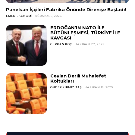
Panelsan İşçileri Fabrika Önünde Direnişe Başladı!
EMEK-EKONOMI
AĞUSTOS 5, 2026
ERDOĞAN’IN NATO İLE
BÜTÜNLEŞMESİ, TÜRKİYE İLE
KAVGASI
GÜRKAN KOÇ
HAZIRAN 27, 2025
Ceylan Derili Muhalefet
Koltukları
ÖNDER KIRMIZITAŞ
HAZIRAN 16, 2025