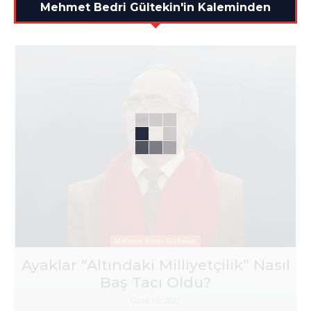
Mehmet Bedri Gültekin'in Kaleminden
Mehmet Bedri Gültekin
Ayaklar “Altındaki Milliyetçilik” Nasıl
Baş Tacı Oldu?
Ocak 12, 2023