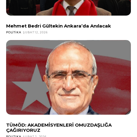
Mehmet Bedri Gültekin Ankara’da Anılacak
POLITIKA
ŞUBAT 12, 2026
TÜMÖD: AKADEMİSYENLERİ OMUZDAŞLIĞA
ÇAĞIRIYORUZ
POLITIKA
ŞUBAT 2, 2026