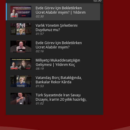
02:30
Dakikada Çalışan Hakları
Evde Görev İçin Bekletilirken
Ücret Alabilir miyim? | Yıldırım
Koç'la 3 Dakikada Çalışan Hakları
02:30
Varlık Yönetim Şirketlerini
Duydunuz mu?
01:57
Evde Görev İçin Bekletilirken
Ücret Alabilir miyim?
02:16
Milliyetçi Mukaddesatçılığın
Gelişmesi | Yıldırım Koç
08:19
Vatandaş Borç Bataklığında,
Bankalar Rekor Kârda
01:53
Türk Siyasetinde İran Savaşı
Dizaynı, İran’ın 20 yıllık hazırlığı,
NATO kararları ve Hürmüz Boğazı
01:02