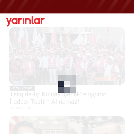
Emek-Ekonomi
Tekgıda-İş: Kızılay İçecek’te İşçinin
İradesi Teslim Alınamaz!
Ağustos 7, 2026