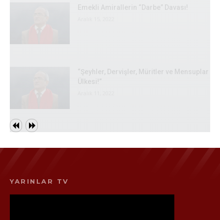
Emekli Amirallerin “Darbe” Davası!
Aralık 15, 2022
“Şeyhler, Dervişler, Müritler ve Mensuplar
Ülkesi!”
Aralık 11, 2022
YARINLAR TV